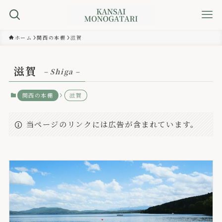
ホーム
関西の本棚
滋賀
滋賀
– Shiga –
関西の本棚
滋賀
当ページのリンクには広告が含まれています。