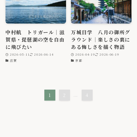
中村航 トリガール｜滋
万城目学 八月の御所グ
賀県・琵琶湖の空を自由
ラウンド｜楽しさの裏に
に飛びたい
ある悔しさを描く物語
2026-05-11
2026-06-14
2026-04-19
2026-06-19
滋賀
京都
1
2
...
4