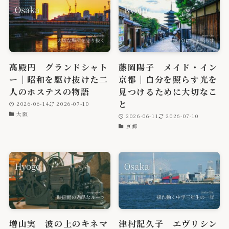
高殿円 グランドシャト
藤岡陽子 メイド・イン
ー｜昭和を駆け抜けた二
京都｜自分を照らす光を
人のホステスの物語
見つけるために大切なこ
と
2026-06-14
2026-07-10
大阪
2026-06-11
2026-07-10
京都
増山実 波の上のキネマ
津村記久子 エヴリシン