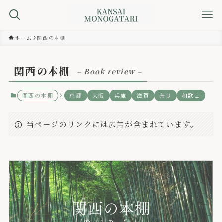
ホーム
関西の本棚
関西の本棚
– Book review –
関西の本棚
京都
大阪
兵庫
滋賀
奈良
和歌山
当ページのリンクには広告が含まれています。