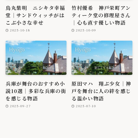
烏丸紫明 ニシキタ幸福
竹村優希 神戸栄町アン
堂｜サンドウィッチがは
ティーク堂の修理屋さん
こぶ小さな幸せ
｜心も直す優しい物語
2025-10-18
2025-10-09
兵庫が舞台のおすすめ小
原田マハ 翔ぶ少女｜神
説10選｜多彩な兵庫の街
戸を舞台に人の絆を感じ
を感じる物語
る温かい物語
2025-09-27
2025-07-10