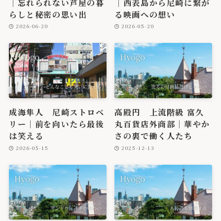
｜忘れられない芦屋の暮
｜西表島から尼崎に繋が
らしと秘密の思い出
る映画への想い
2026-06-20
2026-05-20
成海隼人 尼崎ストロベ
高殿円 上流階級 富久
リー｜前を向いたら最後
丸百貨店外商部｜華やか
は笑える
さの裏で働く人たち
2026-05-15
2025-12-13