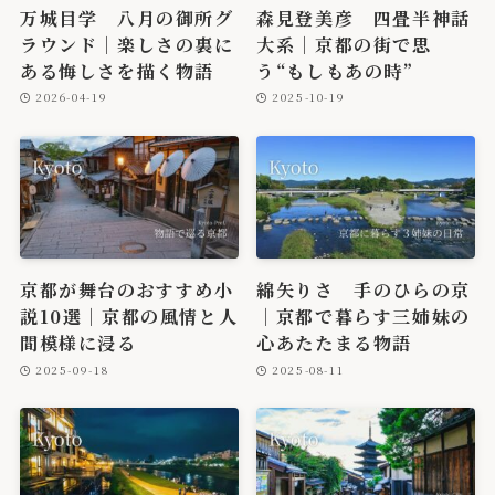
万城目学 八月の御所グ
森見登美彦 四畳半神話
ラウンド｜楽しさの裏に
大系｜京都の街で思
ある悔しさを描く物語
う“もしもあの時”
2026-04-19
2025-10-19
京都が舞台のおすすめ小
綿矢りさ 手のひらの京
説10選｜京都の風情と人
｜京都で暮らす三姉妹の
間模様に浸る
心あたたまる物語
2025-09-18
2025-08-11