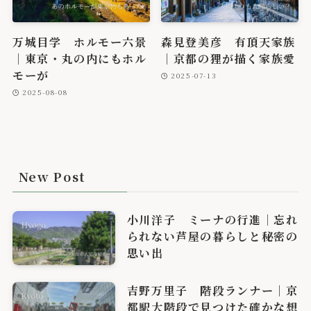
万城目学 ホルモー六景
森見登美彦 有頂天家族
｜東京・丸の内にもホル
｜京都の狸が描く家族愛
モーが
2025-07-13
2025-08-08
New Post
小川洋子 ミーナの行進｜忘れ
られない芦屋の暮らしと秘密の
思い出
吉野万里子 階段ランナー｜京
都駅大階段で見つけた確かな想