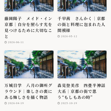
藤岡陽子 メイド・イン
千早茜 さんかく｜京都
京都｜自分を照らす光を
の街と料理に包まれた人
見つけるために大切なこ
間模様
と
2026-05-12
2026-06-11
万城目学 八月の御所グ
森見登美彦 四畳半神話
ラウンド｜楽しさの裏に
大系｜京都の街で思
ある悔しさを描く物語
う“もしもあの時”
2026-04-19
2025-10-19