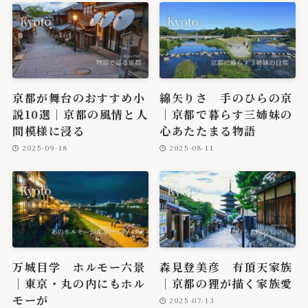
京都が舞台のおすすめ小
綿矢りさ 手のひらの京
説10選｜京都の風情と人
｜京都で暮らす三姉妹の
間模様に浸る
心あたたまる物語
2025-09-18
2025-08-11
万城目学 ホルモー六景
森見登美彦 有頂天家族
｜東京・丸の内にもホル
｜京都の狸が描く家族愛
モーが
2025-07-13