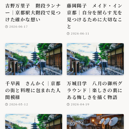
吉野万里子 階段ランナ
藤岡陽子 メイド・イン
ー｜京都駅大階段で見つ
京都｜自分を照らす光を
けた確かな想い
見つけるために大切なこ
と
2026-06-17
2026-06-11
千早茜 さんかく｜京都
万城目学 八月の御所グ
の街と料理に包まれた人
ラウンド｜楽しさの裏に
間模様
ある悔しさを描く物語
2026-05-12
2026-04-19