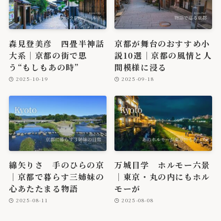
森見登美彦 四畳半神話
京都が舞台のおすすめ小
大系｜京都の街で思
説10選｜京都の風情と人
う“もしもあの時”
間模様に浸る
2025-10-19
2025-09-18
綿矢りさ 手のひらの京
万城目学 ホルモー六景
｜京都で暮らす三姉妹の
｜東京・丸の内にもホル
心あたたまる物語
モーが
2025-08-11
2025-08-08